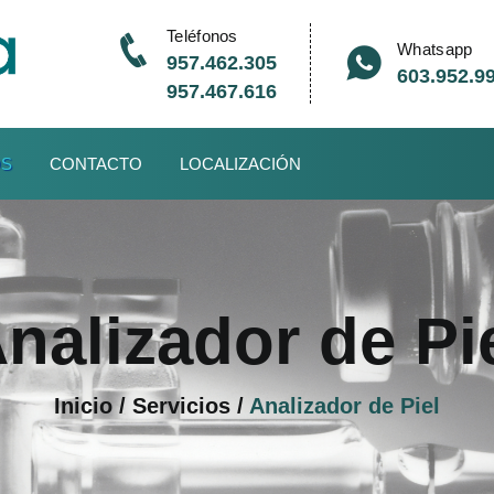
Teléfonos
Whatsapp
957.462.305
603.952.9
957.467.616
OS
CONTACTO
LOCALIZACIÓN
nalizador de Pi
Inicio / Servicios /
Analizador de Piel