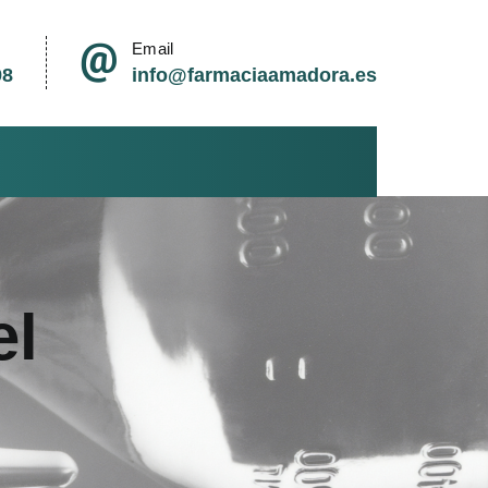
Email
98
info@farmaciaamadora.es
el